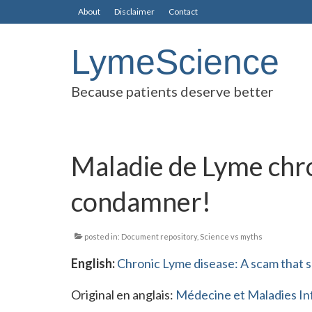
About
Disclaimer
Contact
LymeScience
Because patients deserve better
Maladie de Lyme chro
condamner!
posted in:
Document repository
,
Science vs myths
English:
Chronic Lyme disease: A scam that
Original en anglais:
Médecine et Maladies In