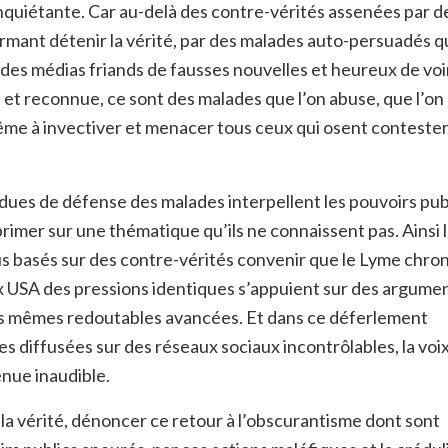
quiétante. Car au-delà des contre-vérités assenées par de
rmant détenir la vérité, par des malades auto-persuadés qu
 des médias friands de fausses nouvelles et heureux de voi
 et reconnue, ce sont des malades que l’on abuse, que l’on
 même à invectiver et menacer tous ceux qui osent conteste
ndues de défense des malades interpellent les pouvoirs pub
rimer sur une thématique qu’ils ne connaissent pas. Ainsi 
us basés sur des contre-vérités convenir que le Lyme chro
x USA des pressions identiques s’appuient sur des argume
 les mêmes redoutables avancées. Et dans ce déferlement
es diffusées sur des réseaux sociaux incontrôlables, la voix
enue inaudible.
 la vérité, dénoncer ce retour à l’obscurantisme dont sont