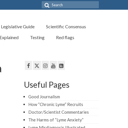
Search
for:
Legislative Guide
Scientific Consensus
 Explained
Testing
Red flags
à
Useful Pages
Good Journalism
How “Chronic Lyme” Recruits
Doctor/Scientist Commentaries
The Harms of “Lyme Anxiety”
Lyme Misdiagnosis Illustrated