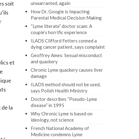
s soit
unwarranted, again
How Dr. Google is Impacting
’ils
Parental Medical Decision Making
r
“Lyme literate” doctor scam: A
couple’s horrific experience
r
ILADS Clifford Fetters conned a
dying cancer patient, says complaint
Geoffrey Ames: Sexual misconduct
and quackery
lics et
Chronic Lyme quackery causes liver
le
damage
nique
ILADS method should not be used,
nts
says Polish Health Ministry
Doctor describes “Pseudo-Lyme
disease” in 1995
 de la
Why Chronic Lyme is based on
ideology, not science
French National Academy of
Medicine condemns Lyme