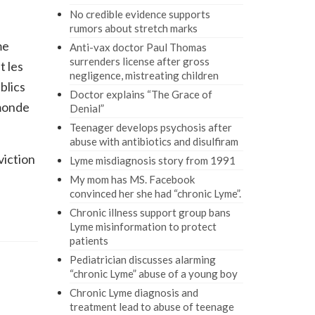
No credible evidence supports
rumors about stretch marks
me
Anti-vax doctor Paul Thomas
surrenders license after gross
t les
negligence, mistreating children
blics
Doctor explains “The Grace of
 monde
Denial”
Teenager develops psychosis after
abuse with antibiotics and disulfiram
viction
Lyme misdiagnosis story from 1991
My mom has MS. Facebook
convinced her she had “chronic Lyme”.
Chronic illness support group bans
Lyme misinformation to protect
patients
Pediatrician discusses alarming
“chronic Lyme” abuse of a young boy
Chronic Lyme diagnosis and
treatment lead to abuse of teenage