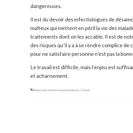
dangereuses.
Il est du devoir des infectiologues de désamo
mafieux qui mettent en péril la vie des malad
traitements dont on les accable. Il est de no
des risques qu’il y a à se rendre complice de
pour ne satisfaire personne n’est pas la bonn
Le travail est difficile, mais l’enjeu est suf
et acharnement.
Doctor and scientist commentaries
,
France