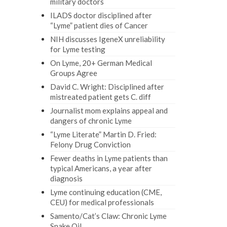
military doctors
ILADS doctor disciplined after
“Lyme” patient dies of Cancer
NIH discusses IgeneX unreliability
for Lyme testing
On Lyme, 20+ German Medical
Groups Agree
David C. Wright: Disciplined after
mistreated patient gets C. diff
Journalist mom explains appeal and
dangers of chronic Lyme
“Lyme Literate” Martin D. Fried:
Felony Drug Conviction
Fewer deaths in Lyme patients than
typical Americans, a year after
diagnosis
Lyme continuing education (CME,
CEU) for medical professionals
Samento/Cat’s Claw: Chronic Lyme
Snake Oil