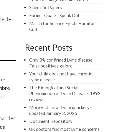
Scientific Papers
Former Quacks Speak Out
le de
March for Science Ejects Harmful
Cult
Recent Posts
Only 3% confirmed Lyme disease:
False positives galore
Your child does not have chronic
que
Lyme disease
ombre
The Biological and Social
Phenomenon of Lyme Disease: 1993
ues
review
More victims of Lyme quackery-
updated January 3, 2025
par des
Document Repository
ues
UK doctors find most Lyme concerns