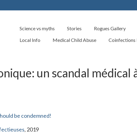
Science vs myths
Stories
Rogues Gallery
Local Info
Medical Child Abuse
Coinfections
nique: un scandal médical 
 should be condemned!
fectieuses
, 2019