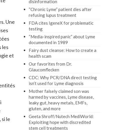
ité
disinformation
“Chronic Lyme” patient dies after
refusing lupus treatment
es. Une
FDA cites IgeneX for problematic
testing
ises
“Media-inspired panic” about Lyme
étées
documented in 1989
 les
Fairy dust cleanse: How to create a
ogie et
health scam
Our favorites from Dr.
Glaucomflecken
e
CDC: Why PCR/DNA direct testing
isn’t used for Lyme diagnosis
entités
Mother falsely claimed son was
harmed by vaccines, Lyme disease,
i
leaky gut, heavy metals, EMFs,
gluten, and more
e
Geeta Shroff/Nutech MediWorld:
si le
Exploiting hope with discredited
stem cell treatments