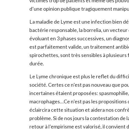
victimes trop de patients et même des pouvoir
d’une opinion publique tragiquement manipu
La maladie de Lyme est une infection bien déf
bactérie responsable, la borrelia, un vecteur
évoluant en 3 phases successives, un diagnos
est parfaitement valide, un traitement antibi
spirochettes, sont très sensibles à plusieurs 
durée.
Le Lyme chronique est plus le reflet du diffic
société. Certes ce n’est pas nouveau que pou
incertaines étaient proposées: spasmophilie,
macrophages…Ce n’est pas les propositions de
éclaircira cette situation et aidera nos conf
problème. Si de nos jours la contestation de 
retour à l’empirisme est valorisé, il convie