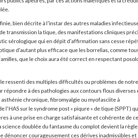
s publics apeurés, par ces actions maléfiques et la crédul
lée.
inie, bien décrite à l’instar des autres maladies infectieus
 de transmission la tique, des manifestations cliniques préc
tic sérologique qui en dépit d’affirmation sans cesse rép
otique d’autant plus efficace que les borrelias, comme tous
familles, que le choix aura été correct en respectant posol
ile ressenti des multiples difficultés ou problèmes de notr
r répondre à des pathologies aux contours flous diverses 
 asthénie chronique, fibromyalgie ou myofasciite à
 l’HAS sur le syndrome post « piqure » de tique (SPPT) qu
rères à une prise en charge satisfaisante et cohérente de c
la science doublée du fantasme du complot devient la règle, 
nt de dénoncer courageusement ces dérives inadmissibles et